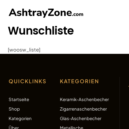
LTWEIT
Wunschliste
[woosw_liste]
QUICKLINKS
KATEGORIEN
Startseite
Keramik-Aschenbecher
Shop
Zigarrenaschenbecher
Kategorien
Glas-Aschenbecher
Über
Metallische