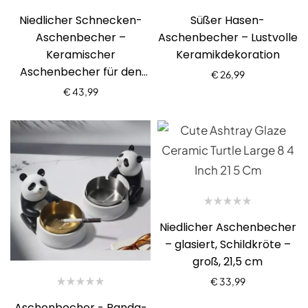
Niedlicher Schnecken-
Süßer Hasen-
Aschenbecher –
Aschenbecher – Lustvolle
Keramischer
Keramikdekoration
Aschenbecher für den
€
26,99
Garten
€
43,99
Niedlicher Aschenbecher
– glasiert, Schildkröte –
groß, 21,5 cm
€
33,99
Aschenbecher - Panda-