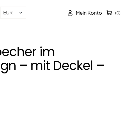
Mein Konto
(0)
echer im
gn – mit Deckel –