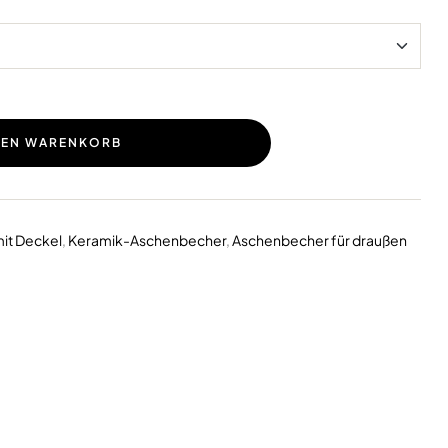
DEN WARENKORB
it Deckel
,
Keramik-Aschenbecher
,
Aschenbecher für draußen
erest