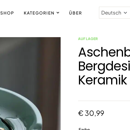
SHOP
KATEGORIEN
ÜBER
AUF LAGER
Aschenb
Bergdesi
Keramik
€
30,99
Farbe