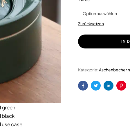
Zurücksetzen
IN 
Kategorie:
Aschenbecher m
Facebook
Twitter
LinkedIn
Pint