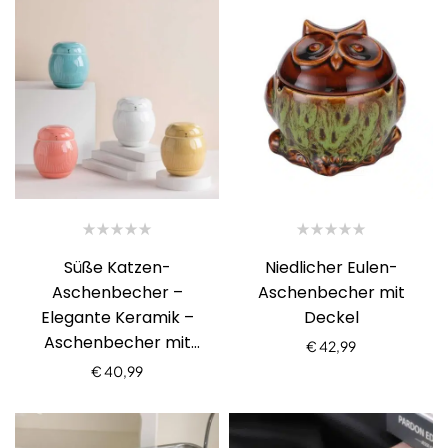
Süße Katzen-
Niedlicher Eulen-
Aschenbecher –
Aschenbecher mit
Elegante Keramik –
Deckel
Aschenbecher mit
€
42,99
Deckel
€
40,99