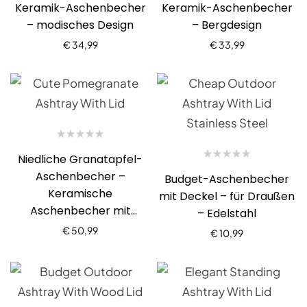
Keramik-Aschenbecher
Keramik-Aschenbecher
– modisches Design
– Bergdesign
€
34,99
€
33,99
Niedliche Granatapfel-
Aschenbecher –
Budget-Aschenbecher
Keramische
mit Deckel – für Draußen
Aschenbecher mit
– Edelstahl
Deckel
€
50,99
€
10,99