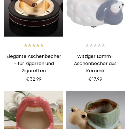
Bewertet
Elegante Aschenbecher
Witziger Lamm-
mit
5.00
von 5
– für Zigarren und
Aschenbecher aus
Zigaretten
Keramik
€
32,99
€
17,99