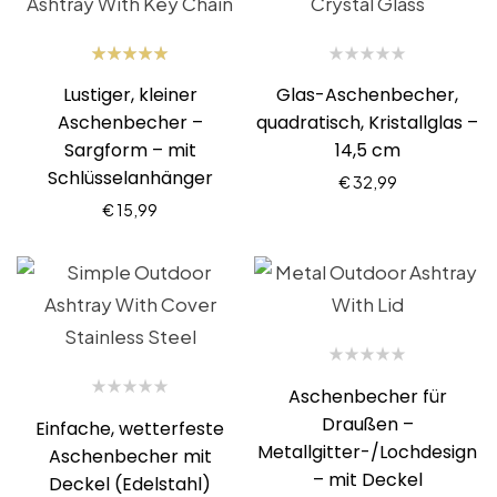
Bewertet
Lustiger, kleiner
Glas-Aschenbecher,
mit
5.00
von 5
Aschenbecher –
quadratisch, Kristallglas –
Sargform – mit
14,5 cm
Schlüsselanhänger
€
32,99
€
15,99
Aschenbecher für
Draußen –
Einfache, wetterfeste
Metallgitter-/Lochdesign
Aschenbecher mit
– mit Deckel
Deckel (Edelstahl)