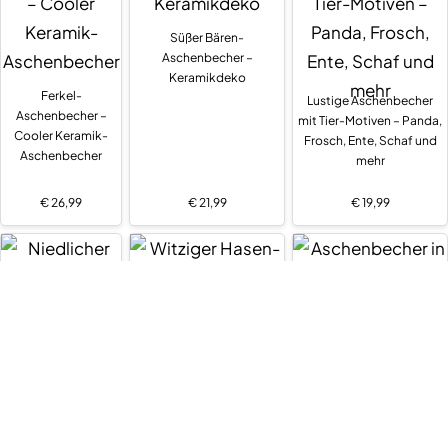
Süßer Bären-
Aschenbecher –
Keramikdeko
Ferkel-
Lustige Aschenbecher
Aschenbecher –
mit Tier-Motiven – Panda,
Cooler Keramik-
Frosch, Ente, Schaf und
Aschenbecher
mehr
€
26,99
€
21,99
€
19,99
Witziger Hasen-
Aschenbecher in Hai-
Aschenbecher mit Deckel
Form – Coole Deko
Niedlicher
Aschenbecher mit
Hirschmotiv –