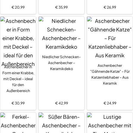
€
20,99
€
35,99
€
26,99
Niedlicher Schnecken-
Aschenbecher –
Aschenbecher
Aschenbecher in
Keramikdeko
"Gähnende Katze" – Für
Form einer Krabbe,
Katzenliebhaber – Aus
mit Deckel – ideal
Keramik
für den
Außenbereich
€
30,99
€
42,99
€
24,99