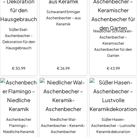
Schwanenförmiger
Aschenbecher – aus
Keramik
Süßer Esel-
Niedlicher Schnecken-
Aschenbecher –
Aschenbecher –
Dekoration für den
Keramischer
Hausgebrauch
Aschenbecher für den
Garten
€
30,99
€
26,99
€
43,99
Aschenbecher
Niedlicher Wal-
Süßer Hasen-
Flamingo –
Aschenbecher – Keramik-
Aschenbecher – Lustvolle
Niedliche Keramik
Aschenbecher
Keramikdekoration