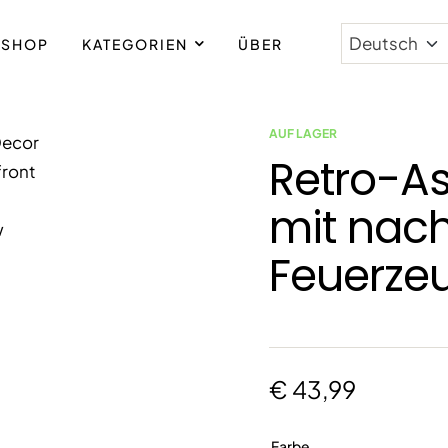
SHOP
KATEGORIEN
ÜBER
AUF LAGER
Retro-A
mit nach
Feuerze
€
43,99
Farbe