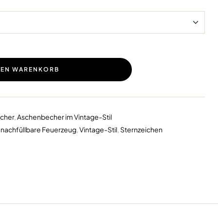
DEN WARENKORB
cher
,
Aschenbecher im Vintage-Stil
,
nachfüllbare Feuerzeug
,
Vintage-Stil
,
Sternzeichen
erest