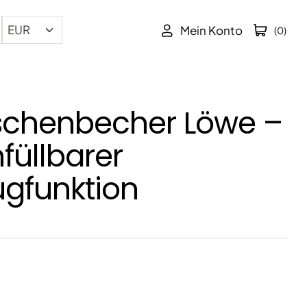
Mein Konto
(0)
schenbecher Löwe –
füllbarer
ugfunktion