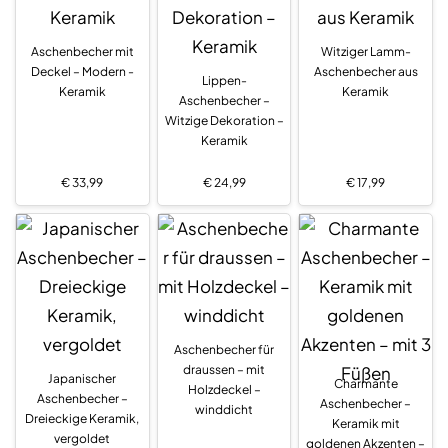
Aschenbecher mit
Witziger Lamm-
Deckel – Modern -
Aschenbecher aus
Lippen-
Keramik
Keramik
Aschenbecher –
Witzige Dekoration –
Keramik
€
33,99
€
24,99
€
17,99
Aschenbecher für
draussen – mit
Japanischer
Charmante
Holzdeckel –
Aschenbecher –
Aschenbecher –
winddicht
Dreieckige Keramik,
Keramik mit
vergoldet
goldenen Akzenten –