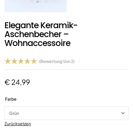
Elegante Keramik-
Aschenbecher –
Wohnaccessoire
(Bewertung Von
2
)
Bewertet
2
mit
5.00
€
24,99
von 5,
basierend
auf
Farbe
Kundenbe
wertunge
n
Zurücksetzen