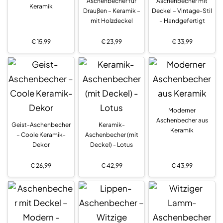
Aschenbecher für
Aschenbecher mit
Keramik
Draußen – Keramik –
Deckel – Vintage-Stil
mit Holzdeckel
– Handgefertigt
€
15,99
€
23,99
€
33,99
Moderner
Aschenbecher aus
Geist-Aschenbecher
Keramik-
Keramik
– Coole Keramik-
Aschenbecher (mit
Dekor
Deckel) - Lotus
€
26,99
€
42,99
€
43,99