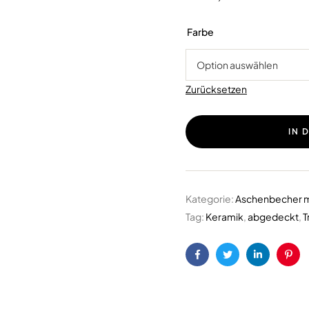
Farbe
Zurücksetzen
IN 
Kategorie:
Aschenbecher m
Tag:
Keramik
,
abgedeckt
,
T
Facebook
Twitter
LinkedIn
Pint