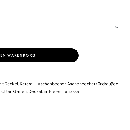
DEN WARENKORB
it Deckel
,
Keramik-Aschenbecher
,
Aschenbecher für draußen
richter
,
Garten
,
Deckel
,
im Freien
,
Terrasse
erest