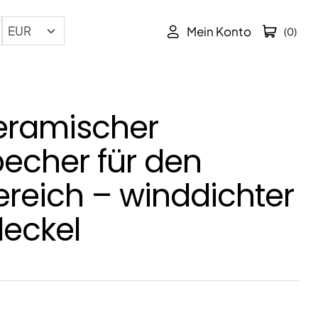
Mein Konto
(0)
eramischer
echer für den
reich – winddichter
deckel