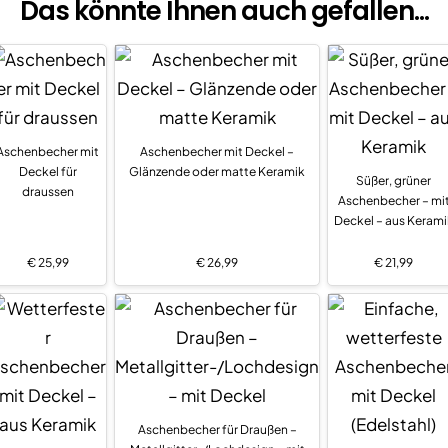
Das könnte Ihnen auch gefallen...
Aschenbecher mit
Aschenbecher mit Deckel –
Deckel für
Glänzende oder matte Keramik
Süßer, grüner
draussen
Aschenbecher – mi
Deckel – aus Kerami
€
25,99
€
26,99
€
21,99
Aschenbecher für Draußen –