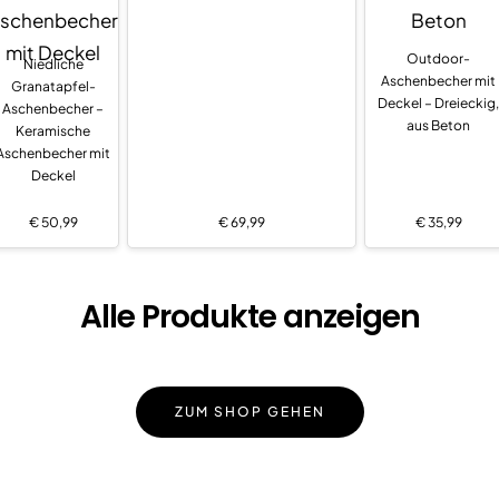
Outdoor-
Niedliche
Aschenbecher mit
Granatapfel-
Deckel – Dreieckig,
Aschenbecher –
aus Beton
Keramische
Aschenbecher mit
Deckel
€
50,99
€
69,99
€
35,99
Alle Produkte anzeigen
ZUM SHOP GEHEN