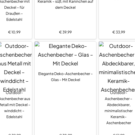
Aschenbecher mit
Keramik – süß, mit Kaninchen auf
Deckel – für
dem Deckel
Draußen –
Edelstahl
€
10,99
€
39,99
€
33,99
Elegante Deko-Aschenbecher –
Glas – Mit Deckel
Outdoor-
Outdoor-
Aschenbecher aus
Aschenbecher –
etall mit Deckel –
Abdeckbarer,
winddicht –
minimalistischer
Edelstahl
Keramik-
Aschenbecher