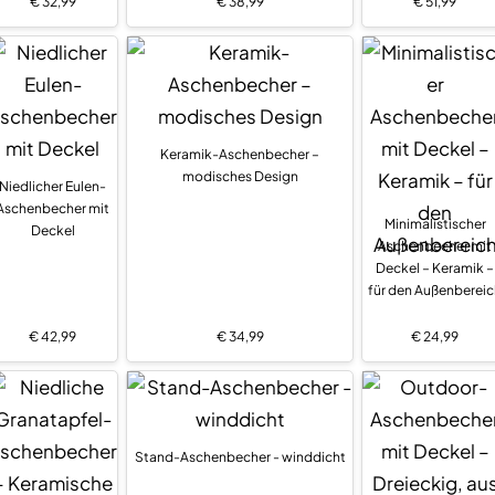
€
32,99
€
38,99
€
51,99
Keramik-Aschenbecher –
modisches Design
Niedlicher Eulen-
Aschenbecher mit
Minimalistischer
Deckel
Aschenbecher mit
Deckel – Keramik –
für den Außenbereic
€
42,99
€
34,99
€
24,99
Stand-Aschenbecher - winddicht