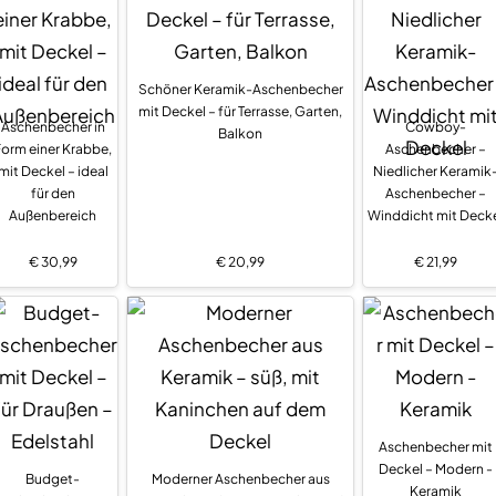
Schöner Keramik-Aschenbecher
mit Deckel – für Terrasse, Garten,
Aschenbecher in
Cowboy-
Balkon
orm einer Krabbe,
Aschenbecher –
mit Deckel – ideal
Niedlicher Keramik
für den
Aschenbecher –
Außenbereich
Winddicht mit Deck
€
30,99
€
20,99
€
21,99
Aschenbecher mit
Deckel – Modern -
Budget-
Moderner Aschenbecher aus
Keramik