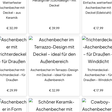
Metallgitter-/Lochdesign – mit
Wetterfester
Einfache, wetterfes
Deckel
Aschenbecher mit
Aschenbecher mit
Deckel – aus
Deckel (Edelstahl)
Keramik
€
30,99
€
39,99
€
17,99
Aschenbecher mit
Aschenbecher im Terrazzo-Design
Trichterdeckel-
richterdeckel – für
mit Deckel – ideal für den
Aschenbecher – für
Draußen
Außenbereich
Draußen – Winddich
€
29,99
€
32,99
€
17,99