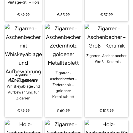
Vintage-Stil – Holz
€
69,99
€
83,99
€
57,99
Zigarren-Aschenbecher
– Groß – Keramik
Zigarren-
Zigarren-
Aschenbecher –
Aschenbecher mit
Zedernholz –
Whiskeyablage und
goldener
Aufbewahrung für
Metalltablett
Zigarren
€
69,99
€
60,99
€
103,99