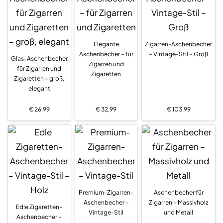
Elegante
Zigarren-Aschenbecher
Aschenbecher – für
– Vintage-Stil – Groß
Glas-Aschenbecher
Zigarren und
für Zigarren und
Zigaretten
Zigaretten – groß,
elegant
€
26,99
€
32,99
€
103,99
Premium-Zigarren-
Aschenbecher für
Aschenbecher –
Zigarren – Massivholz
Edle Zigaretten-
Vintage-Stil
und Metall
Aschenbecher –