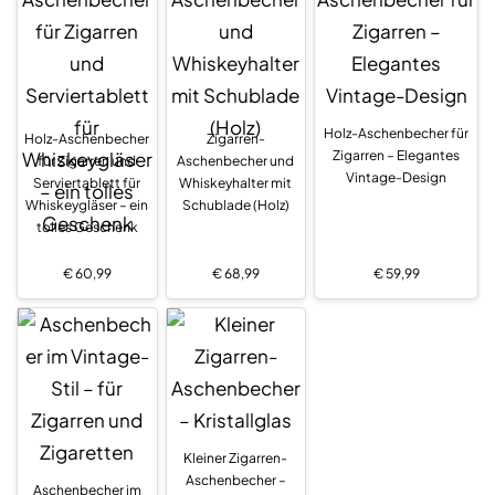
Holz-Aschenbecher für
Holz-Aschenbecher
Zigarren-
Zigarren – Elegantes
für Zigarren und
Aschenbecher und
Vintage-Design
Serviertablett für
Whiskeyhalter mit
Whiskeygläser – ein
Schublade (Holz)
tolles Geschenk
€
60,99
€
68,99
€
59,99
Kleiner Zigarren-
Aschenbecher –
Aschenbecher im