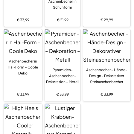
Aschenbecher in
Schuhform
€
33,99
€
21,99
€
29,99
Aschenbecher in
Hai-Form – Coole
Pyramiden-
Aschenbecher – Hände-
Deko
Aschenbecher –
Design - Dekorativer
Dekoration – Metall
Steinaschenbecher
€
33,99
€
33,99
€
33,99