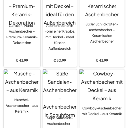
Süßer Schildkröten-
Cartoon-Hund-
Aschenbecher in
Aschenbecher –
Aschenbecher –
Form einer Krabbe,
Keramischer
Premium-Keramik-
mit Deckel – ideal
Aschenbecher
Dekoration
für den
Außenbereich
€
43,99
€
30,99
€
43,99
Muschel-
Aschenbecher – aus
Cowboy-Aschenbecher
Keramik
mit Deckel – aus Keramik
Süße Sandalen-
Aschenbecher –