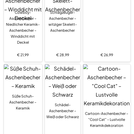
Cowboy-
Schlagzeuger-
Aschenbecher –
Aschenbecher –
Niedlicher Keramik-
witziger Skelett-
Aschenbecher –
Aschenbecher
Winddicht mit
Deckel
€
21,99
€
28,99
€
26,99
Süße Schuh-
Aschenbecher –
Schädel-
Keramik
Aschenbecher –
Cartoon-Aschenbecher –
Weiß oder Schwarz
"Cool Cat" – Lustvolle
Keramikdekoration