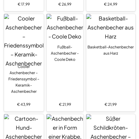
€
17,99
€
26,99
€
24,99
Fußball-
Basketball-Aschenbecher
Aschenbecher -
aus Harz
Coole Deko
Cooler
Aschenbecher –
Friedenssymbol –
Keramik-
Aschenbecher
€
43,99
€
21,99
€
21,99