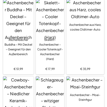
Aschenbecher aus Harz,
cooles Oldtimer-Auto
Aschenbecher
Skelett-
Buddha – Mit Deckel
Aschenbecher –
– Geeignet für den
Cooler Totenkopf-
Außenbereich
Aschenbecher
(Harz)
€
51,99
€
17,99
€
35,99
Aschenbecher – Moai-
Steinfigur