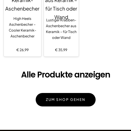
High Heels
Lustiger Krabben-
Aschenbecher –
Aschenbecher aus
Cooler Keramik-
Keramik – für Tisch
Aschenbecher
oder Wand
€
26,99
€
35,99
Alle Produkte anzeigen
ZUM SHOP GEHEN