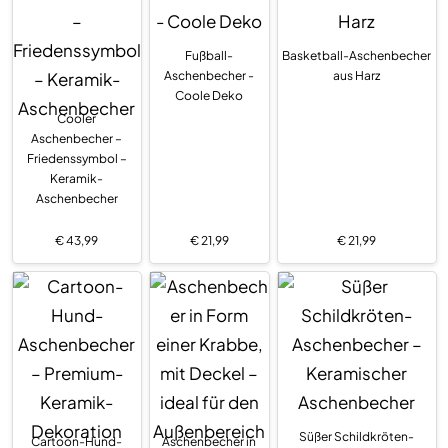
Fußball-
Basketball-Aschenbecher
Aschenbecher -
aus Harz
Coole Deko
Cooler
Aschenbecher –
Friedenssymbol –
Keramik-
Aschenbecher
€
43,99
€
21,99
€
21,99
Süßer Schildkröten-
Cartoon-Hund-
Aschenbecher in