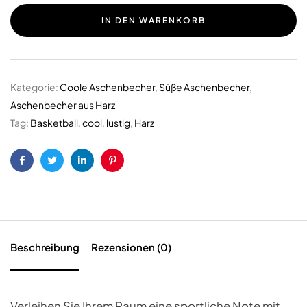
IN DEN WARENKORB
Kategorie:
Coole Aschenbecher
,
Süße Aschenbecher
,
Aschenbecher aus Harz
Tag:
Basketball
,
cool
,
lustig
,
Harz
Facebook
Twitter
LinkedIn
Pinterest
Beschreibung
Rezensionen (0)
Verleihen Sie Ihrem Raum eine sportliche Note mit