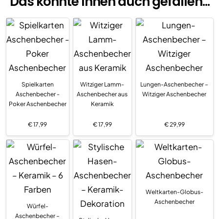
Das könnte Ihnen auch gefallen...
Spielkarten
Witziger Lamm-
Lungen-Aschenbecher –
Aschenbecher -
Aschenbecher aus
Witziger Aschenbecher
Poker Aschenbecher
Keramik
€
17,99
€
17,99
€
29,99
Weltkarten-Globus-
Aschenbecher
Würfel-
Aschenbecher –