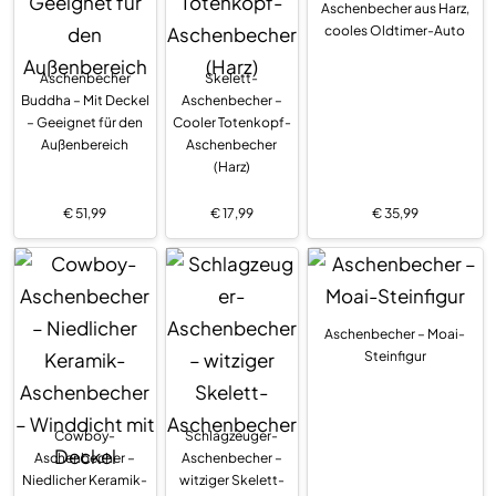
Aschenbecher aus Harz,
cooles Oldtimer-Auto
Aschenbecher
Skelett-
Buddha – Mit Deckel
Aschenbecher –
– Geeignet für den
Cooler Totenkopf-
Außenbereich
Aschenbecher
(Harz)
€
51,99
€
17,99
€
35,99
Aschenbecher – Moai-
Steinfigur
Cowboy-
Schlagzeuger-
Aschenbecher –
Aschenbecher –
Niedlicher Keramik-
witziger Skelett-