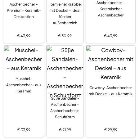
Aschenbecher –
Aschenbecher –
Form einer Krabbe,
Keramischer
Premium-Keramik-
mit Deckel – ideal
Aschenbecher
Dekoration
für den
Außenbereich
€
43,99
€
30,99
€
43,99
Muschel-
Aschenbecher – aus
Cowboy-Aschenbecher
Keramik
mit Deckel – aus Keramik
Süße Sandalen-
Aschenbecher –
Aschenbecher in
Schuhform
€
33,99
€
21,99
€
29,99