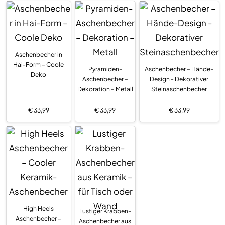
Aschenbecher in
Hai-Form – Coole
Pyramiden-
Aschenbecher – Hände-
Deko
Aschenbecher –
Design - Dekorativer
Dekoration – Metall
Steinaschenbecher
€
33,99
€
33,99
€
33,99
High Heels
Lustiger Krabben-
Aschenbecher –
Aschenbecher aus