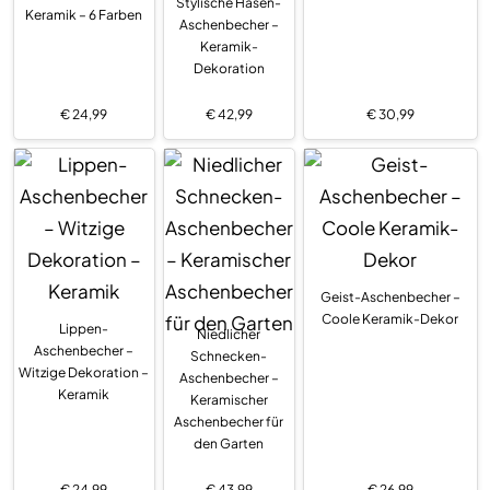
Stylische Hasen-
Keramik – 6 Farben
Aschenbecher –
Keramik-
Dekoration
€
24,99
€
42,99
€
30,99
Geist-Aschenbecher –
Coole Keramik-Dekor
Lippen-
Niedlicher
Aschenbecher –
Schnecken-
Witzige Dekoration –
Aschenbecher –
Keramik
Keramischer
Aschenbecher für
den Garten
€
24,99
€
43,99
€
26,99