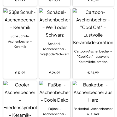
€
21,99
€
28,99
€
26,99
Süße Schuh-
Aschenbecher –
Schädel-
Keramik
Aschenbecher –
Cartoon-Aschenbecher –
Weiß oder Schwarz
"Cool Cat" – Lustvolle
Keramikdekoration
€
17,99
€
26,99
€
24,99
Fußball-
Basketball-Aschenbecher
Aschenbecher -
aus Harz