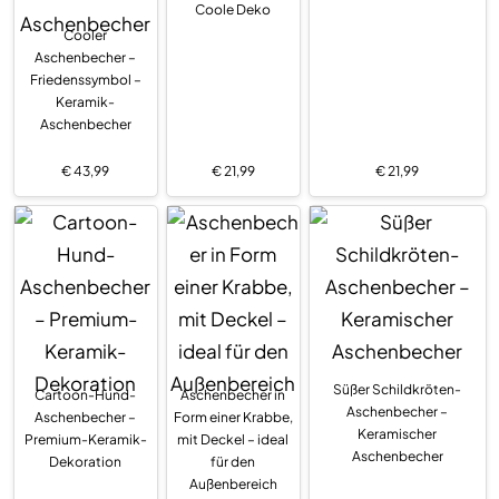
Coole Deko
Cooler
Aschenbecher –
Friedenssymbol –
Keramik-
Aschenbecher
€
43,99
€
21,99
€
21,99
Süßer Schildkröten-
Cartoon-Hund-
Aschenbecher in
Aschenbecher –
Aschenbecher –
Form einer Krabbe,
Keramischer
Premium-Keramik-
mit Deckel – ideal
Aschenbecher
Dekoration
für den
Außenbereich