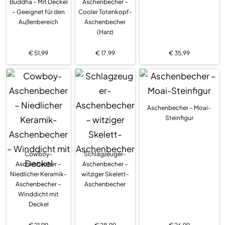
Buddha – Mit Deckel
Aschenbecher –
– Geeignet für den
Cooler Totenkopf-
Außenbereich
Aschenbecher
(Harz)
€
51,99
€
17,99
€
35,99
Aschenbecher – Moai-
Steinfigur
Cowboy-
Schlagzeuger-
Aschenbecher –
Aschenbecher –
Niedlicher Keramik-
witziger Skelett-
Aschenbecher –
Aschenbecher
Winddicht mit
Deckel