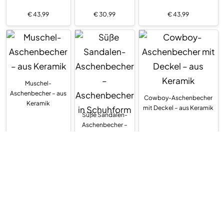
€
43,99
€
30,99
€
43,99
Muschel-
Aschenbecher – aus
Cowboy-Aschenbecher
Keramik
mit Deckel – aus Keramik
Süße Sandalen-
Aschenbecher –
Aschenbecher in
Schuhform
€
33,99
€
21,99
€
29,99