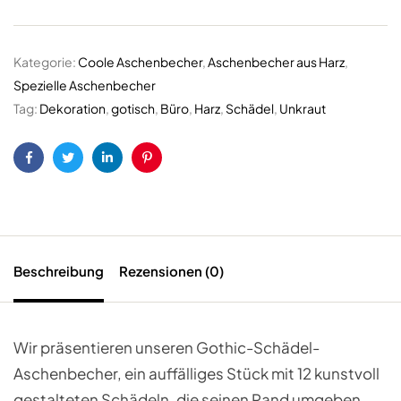
Kategorie:
Coole Aschenbecher
,
Aschenbecher aus Harz
,
Spezielle Aschenbecher
Tag:
Dekoration
,
gotisch
,
Büro
,
Harz
,
Schädel
,
Unkraut
Facebook
Twitter
LinkedIn
Pinterest
Beschreibung
Rezensionen (0)
Wir präsentieren unseren Gothic-Schädel-
Aschenbecher, ein auffälliges Stück mit 12 kunstvoll
gestalteten Schädeln, die seinen Rand umgeben.