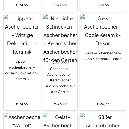
€
24,99
€
42,99
€
30,99
Geist-Aschenbecher –
Coole Keramik-Dekor
Lippen-
Niedlicher
Aschenbecher –
Schnecken-
Witzige Dekoration –
Aschenbecher –
Keramik
Keramischer
Aschenbecher für
den Garten
€
24,99
€
43,99
€
26,99